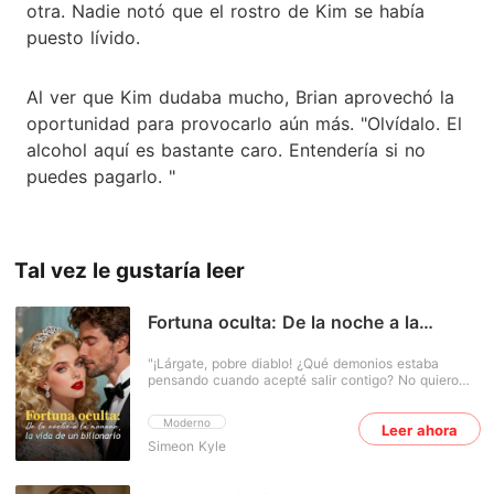
otra. Nadie notó que el rostro de Kim se había
puesto lívido.
Al ver que Kim dudaba mucho, Brian aprovechó la
oportunidad para provocarlo aún más. "Olvídalo. El
alcohol aquí es bastante caro. Entendería si no
puedes pagarlo. "
Tal vez le gustaría leer
Fortuna oculta: De la noche a la
mañana, la vida de un billonario
"¡Lárgate, pobre diablo! ¿Qué demonios estaba
pensando cuando acepté salir contigo? No quiero
volver a verte nunca más. ¡Se acabó!". La novia de
Brian lo humilló públicamente y puso fin a su
Moderno
Leer ahora
relación en plena escuela. Él acababa de pescarla
Simeon Kyle
siendo infiel. En vez de pedir disculpas, lo dejó en
ridículo frente a todos. ¿Acaso los hombres sin
dinero no merecían respeto? ¡Qué disparate! Brian