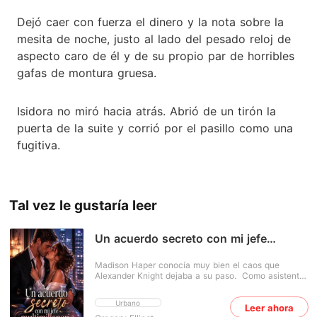
Dejó caer con fuerza el dinero y la nota sobre la
mesita de noche, justo al lado del pesado reloj de
aspecto caro de él y de su propio par de horribles
gafas de montura gruesa.
Isidora no miró hacia atrás. Abrió de un tirón la
puerta de la suite y corrió por el pasillo como una
fugitiva.
Tal vez le gustaría leer
Un acuerdo secreto con mi jefe
multimillonario
Madison Haper conocía muy bien el caos que
Alexander Knight dejaba a su paso. Como asistente
personal del CEO multimillonario, había tenido que
lidiar con los escándalos en innumerables ocasiones:
Urbano
Leer ahora
calmar a sus exnovias y hacer todo lo posible para