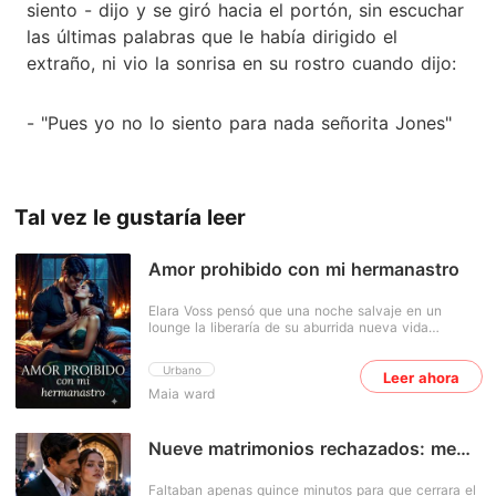
siento - dijo y se giró hacia el portón, sin escuchar
las últimas palabras que le había dirigido el
extraño, ni vio la sonrisa en su rostro cuando dijo:
- "Pues yo no lo siento para nada señorita Jones"
Tal vez le gustaría leer
Amor prohibido con mi hermanastro
Elara Voss pensó que una noche salvaje en un
lounge la liberaría de su aburrida nueva vida
después de que su madre se casara con el rico
Victor Blackwood. Le entregó su apretado cuerpo
Urbano
Leer ahora
virgen a un atractivo desconocido de ojos grises que
Maia ward
prometían pecado. Su gruesa polla estiró su coño
mojado hasta que suplicó por más, su primera vez
cruda y llena de oscura necesidad. La dejó adolorida
y sonriente, susurrando que nunca volverían a verse.
Nueve matrimonios rechazados: me
Pero el destino jugó duro cuando él entró como su
caso con el rival de mi ex
nuevo hermanastro, Damien Blackwood, el joven
Faltaban apenas quince minutos para que cerrara el
CEO que tomaba el control de la empresa familiar.