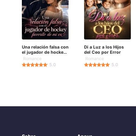
Una relación falsa con
Di a Luz a los Hijos
el jugador de hockey
del Ceo por Error
favorito de mi ex
Romance
Romance
5.0
5.0