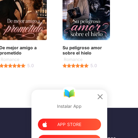
De mejor amigo a
Su peligroso amor
prometido
sobre el hielo
Romance
Romance
5.0
5.0
Instalar App
APP STORE