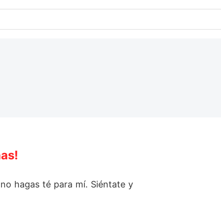
has!
, no hagas té para mí. Siéntate y