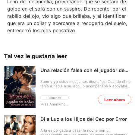
llenó de melancolía, provocando que se sentara de
golpe en el sofá con un suspiro. De repente, por el
rabillo del ojo, vio algo que brillaba, y al identificar
que era un collar y acercarse a recogerlo del suelo,
entrecerró los ojos pensativo.
Tal vez le gustaría leer
Una relación falsa con el jugador de
hockey favorito de mi ex
Zane y yo estuvimos juntos diez años. Cuando él no
tenía a nadie a su lado, lo acompañaba y apoyaba
su carrera en el hockey, convencida de que, al final
de todo, me convertiría en su esposa, la única mujer
Romance
Leer ahora
en su vida. Pero después de seis años de relación y
cuatro años como su prometida, no solo me dejó,
Miss Anonymous
sino que, siete meses después, me envió una
invitación... ¡a su boda! Como si eso no fuera
suficiente, el crucero nupcial de un mes de duración
Di a Luz a los Hijos del Ceo por Error
era solo para parejas y tenía que ir acompañada. Si
Zane creía que romperme el corazón me dejó
Aria es obligada a pasar la noche con un
demasiado destrozada para seguir adelante, estaría
desconocido, su vida queda marcada para siempre.