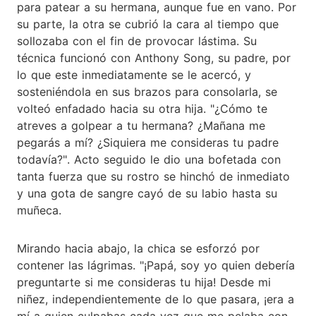
para patear a su hermana, aunque fue en vano. Por
su parte, la otra se cubrió la cara al tiempo que
sollozaba con el fin de provocar lástima. Su
técnica funcionó con Anthony Song, su padre, por
lo que este inmediatamente se le acercó, y
sosteniéndola en sus brazos para consolarla, se
volteó enfadado hacia su otra hija. "¿Cómo te
atreves a golpear a tu hermana? ¿Mañana me
pegarás a mí? ¿Siquiera me consideras tu padre
todavía?". Acto seguido le dio una bofetada con
tanta fuerza que su rostro se hinchó de inmediato
y una gota de sangre cayó de su labio hasta su
muñeca.
Mirando hacia abajo, la chica se esforzó por
contener las lágrimas. "¡Papá, soy yo quien debería
preguntarte si me consideras tu hija! Desde mi
niñez, independientemente de lo que pasara, ¡era a
mí a quien culpabas cada vez que me pelaba con