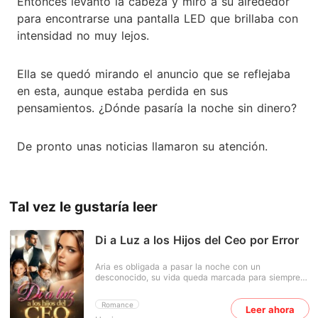
Entonces levantó la cabeza y miró a su alrededor
para encontrarse una pantalla LED que brillaba con
intensidad no muy lejos.
Ella se quedó mirando el anuncio que se reflejaba
en esta, aunque estaba perdida en sus
pensamientos. ¿Dónde pasaría la noche sin dinero?
De pronto unas noticias llamaron su atención.
Tal vez le gustaría leer
Di a Luz a los Hijos del Ceo por Error
Aria es obligada a pasar la noche con un
desconocido, su vida queda marcada para siempre.
Cinco meses después descubre que está
embarazada y, al confesarlo, su novio la abandona
Romance
Leer ahora
sin mirar atrás. Sola, herida y con un bebé en