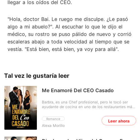
llegar a los oídos del CEO.
"Hola, doctor Bai. Le ruego me disculpe. ¿Le pasó
algo a mi abuelo?". Al escuchar lo que le dijo el
médico, su rostro se puso pálido de nuevo y corrió
escaleras abajo a toda velocidad al tiempo que se
vestía. "Está bien, está bien, ya voy para allá".
Tal vez le gustaría leer
Me Enamoré Del CEO Casado
Barbra, es una Chef profesional, pero le tocó ser
ayudante de cocina en uno de los restaurantes más
conocidos de la ciudad, lugar donde no se lleva
nada bien con su jefe, ambos se odian a muerte, ya
Romance
Leer ahora
que él la trata como su mandadera. Lo que no sabe
Alexa Morillo
nadie, es que de noche cambia su papel a una sexy
bailarina exótica; que danzando con ropa reveladora
tiene a todos los clientes a sus pies. Es la mejor
bailarina de todo el lugar y por los que muchos