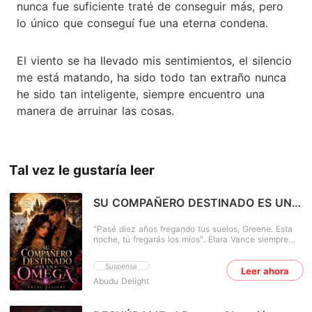
nunca fue suficiente traté de conseguir más, pero
lo único que conseguí fue una eterna condena.
El viento se ha llevado mis sentimientos, el silencio
me está matando, ha sido todo tan extraño nunca
he sido tan inteligente, siempre encuentro una
manera de arruinar las cosas.
Tal vez le gustaría leer
SU COMPAÑERO DESTINADO ES UN
OMEGA
"Pasé diez años fregando tus suelos, Greene. Esta
noche, tú fregarás los míos". Elara Vance siempre
fue el orgullo de la República hasta que huyó de
casa. Se enamoró de Greene Jones, un hombre que
Suspense
Leer ahora
la trató como basura y la desechó como si nunca
Abudu Delight
hubiera sido la chica a la que toda la República
temía por sus poderosas feromonas dominantes.
Ahora ha vuelto, doce años después, para servirle su