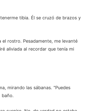
enerme tibia. Él se cruzó de brazos y
a el rostro. Pesadamente, me levanté
é aliviada al recordar que tenía mi
ama, mirando las sábanas. "Puedes
l baño.
tro suspiro. No, de verdad no estaba