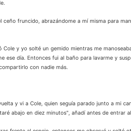
e.
 el ceño fruncido, abrazándome a mí misma para mant
uñó Cole y yo solté un gemido mientras me manoseab
 ese día. Entonces fui al baño para lavarme y suspir
compartirlo con nadie más.
uelta y vi a Cole, quien seguía parado junto a mi c
Estaré abajo en diez minutos", añadí antes de entrar a
ras frente al espejo, entonces me observé y solté o