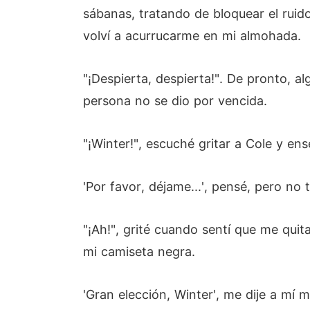
sábanas, tratando de bloquear el ruido
volví a acurrucarme en mi almohada.
"¡Despierta, despierta!". De pronto, a
persona no se dio por vencida.
"¡Winter!", escuché gritar a Cole y en
'Por favor, déjame...', pensé, pero no
"¡Ah!", grité cuando sentí que me qui
mi camiseta negra.
'Gran elección, Winter', me dije a mí