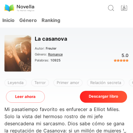
Inicio
Género
Ranking
La casanova
Autor:
Freuler
Género:
Romance
5.0
Palabras:
10925
Leyenda
Terror
Primer amor
Relación secreta
Descargar libro
Leer ahora
Mi pasatiempo favorito es enfurecer a Elliot Miles.
Solo la vista del hermoso rostro de mi jefe
desencadena mi sarcasmo. Dios sabe cómo se gana
la reputación de Casanova: si un millón de mujeres lo