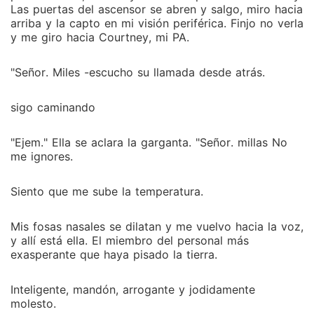
detesto en la vida real sea el hombre del que me
Las puertas del ascensor se abren y salgo, miro hacia
estoy enamorando en línea?
arriba y la capto en mi visión periférica. Finjo no verla
y me giro hacia Courtney, mi PA.
"Señor. Miles -escucho su llamada desde atrás.
sigo caminando
"Ejem." Ella se aclara la garganta. "Señor. millas No
me ignores.
Siento que me sube la temperatura.
Mis fosas nasales se dilatan y me vuelvo hacia la voz,
y allí está ella. El miembro del personal más
exasperante que haya pisado la tierra.
Inteligente, mandón, arrogante y jodidamente
molesto.