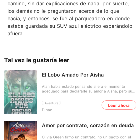
camino, sin dar explicaciones de nada, por suerte,
los demás no le preguntaron acerca de lo que
hacía, y entonces, se fue al parqueadero en donde
estaba guardada su SUV azul eléctrico esperándolo
afuera.
Tal vez le gustaría leer
El Lobo Amado Por Aisha
Alan había estado pensando si era el momento
adecuado para declararle su amor a Aisha, pero su
pasado escandaloso le había impedido poder
declararse. Ya que tuvo una relación oculta con la
Aventura
Leer ahora
mujer del Alfa, y esto le había dado mala fama, y
Dinac
causado problemas. Una noche él había sentido que
había llegado el momento y decidió tomar el riesgo,
obviamente como se esperaba fue rechazado por
Aisha, pero este no dio por vencido y continuó sus
Amor por contrato, corazón en deuda
conquistas hasta al fin lograrlo. Primeramente se
convierte en amigo de Aisha y así poder
Olivia Green firmó un contrato, no un pacto con el
conquistarla. Alan pensó que el que el Alfa de la