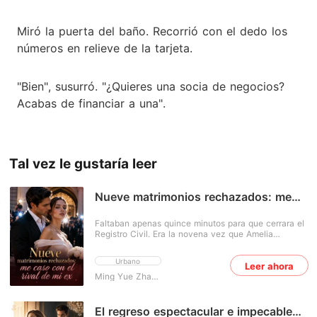
Miró la puerta del baño. Recorrió con el dedo los
números en relieve de la tarjeta.
"Bien", susurró. "¿Quieres una socia de negocios?
Acabas de financiar a una".
Tal vez le gustaría leer
Nueve matrimonios rechazados: me
caso con el rival de mi ex
Faltaban apenas quince minutos para que cerrara el
Registro Civil. Era la novena vez que Amelia
esperaba en vano para casarse. El celular sonó, pero
no era su prometido, Kayson. Era su asistente,
Urbano
Leer ahora
informando con frialdad que la boda se cancelaba
porque Kamila, la hermanastra de Amelia, se había
Ming Yue Zhang Die Sui Xin
torcido el tobillo. Kamila. Siempre era ella. Por su
culpa, Amelia había soportado cumpleaños
olvidados, aniversarios perdidos y, ahora, el día de
El regreso espectacular e impecable