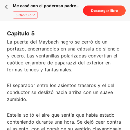
Me casé con el poderoso padre
Descargar libro
de mi novio fugitivo
5 Capítulo
Capítulo 5
La puerta del Maybach negro se cerró de un
portazo, encerrándolos en una cápsula de silencio
y cuero. Las ventanillas polarizadas convertían el
caótico enjambre de paparazzi del exterior en
formas tenues y fantasmales.
El separador entre los asientos traseros y el del
conductor se deslizó hacia arriba con un suave
zumbido.
Estella soltó el aire que sentía que había estado
conteniendo durante una hora. Se dejó caer contra
el asiento, con el corsé de su vestido clavándosele