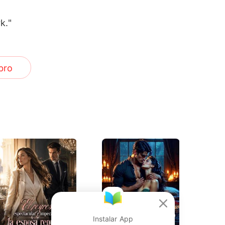
k."
bro
Instalar App