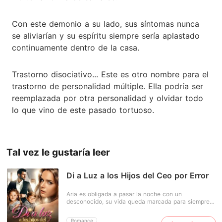
Con este demonio a su lado, sus síntomas nunca
se aliviarían y su espíritu siempre sería aplastado
continuamente dentro de la casa.
Trastorno disociativo... Este es otro nombre para el
trastorno de personalidad múltiple. Ella podría ser
reemplazada por otra personalidad y olvidar todo
lo que vino de este pasado tortuoso.
Tal vez le gustaría leer
Di a Luz a los Hijos del Ceo por Error
Aria es obligada a pasar la noche con un
desconocido, su vida queda marcada para siempre.
Cinco meses después descubre que está
embarazada y, al confesarlo, su novio la abandona
Romance