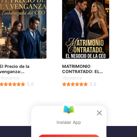
El Precio de la
MATRIMONIO
venganza:
CONTRATADO: EL
Embarazada del CEO
NEGOCIO DE LA CEO
Romance
Romance
5.0
5.0
Instalar App