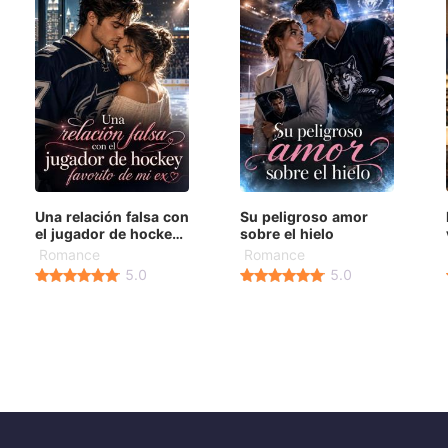
Una relación falsa con
Su peligroso amor
el jugador de hockey
sobre el hielo
favorito de mi ex
Romance
Romance
5.0
5.0