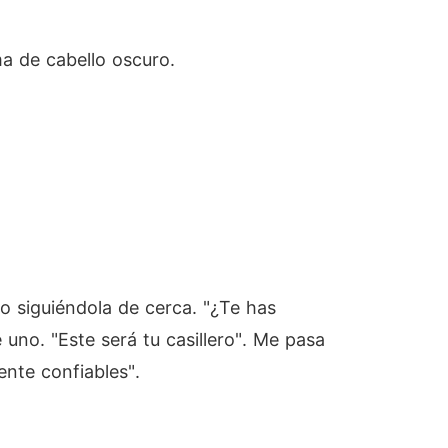
ma de cabello oscuro.
go siguiéndola de cerca. "¿Te has
no. "Este será tu casillero". Me pasa
nte confiables".