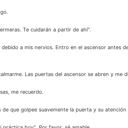
ngo.
fermeras. Te cuidarán a partir de ahí".
o debido a mis nervios. Entro en el ascensor antes d
almarme. Las puertas del ascensor se abren y me dir
osas, me recuerdo.
 de que golpee suavemente la puerta y su atención 
 práctica hoy". Por favor, sé amable .