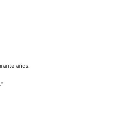
urante años.
."