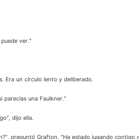
 puede ver."
s. Era un círculo lento y deliberado.
asi parecías una Faulkner."
", dijo ella.
n?", preguntó Grafton. "Ha estado jugando contigo d