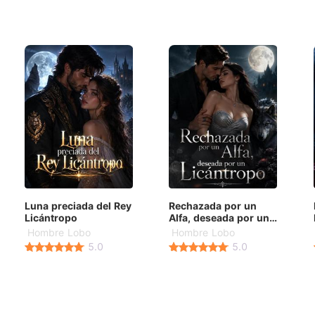
Luna preciada del Rey
Rechazada por un
Licántropo
Alfa, deseada por un
Licántropo
Hombre Lobo
Hombre Lobo
5.0
5.0