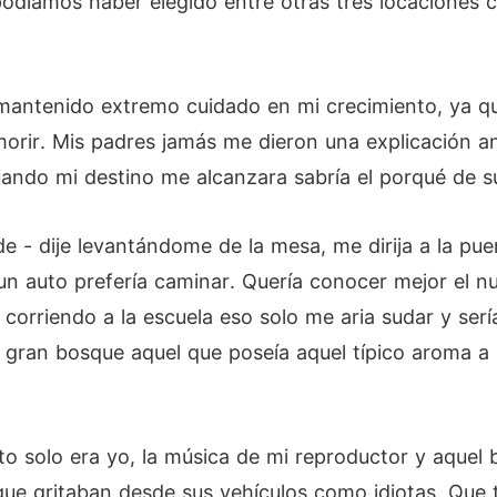
odíamos haber elegido entre otras tres locaciones
mantenido extremo cuidado en mi crecimiento, ya q
orir. Mis padres jamás me dieron una explicación a
ando mi destino me alcanzara sabría el porqué de s
e - dije levantándome de la mesa, me dirija a la pu
 auto prefería caminar. Quería conocer mejor el nu
corriendo a la escuela eso solo me aria sudar y serí
n gran bosque aquel que poseía aquel típico aroma a
 solo era yo, la música de mi reproductor y aquel 
que gritaban desde sus vehículos como idiotas. Que t