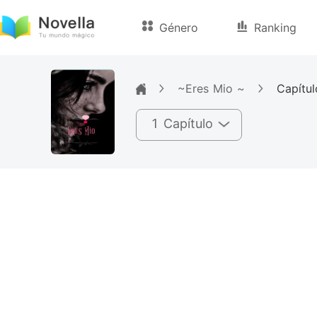
Género
Ranking
~Eres Mio ~
Capítul
1 Capítulo