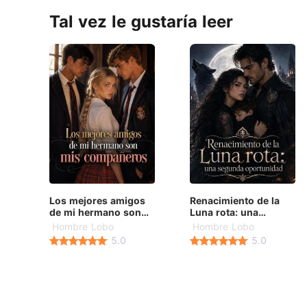
Tal vez le gustaría leer
Los mejores amigos
Renacimiento de la
de mi hermano son
Luna rota: una
mis compañeros
segunda oportunidad
Hombre Lobo
Hombre Lobo
5.0
5.0