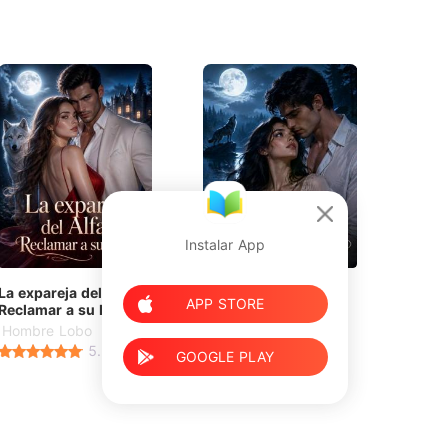
Instalar App
La expareja del Alfa:
Su compañera
APP STORE
Reclamar a su Luna
regordeta
Hombre Lobo
Hombre Lobo
5.0
5.0
GOOGLE PLAY