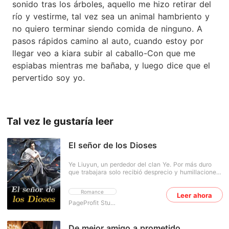
sonido tras los árboles, aquello me hizo retirar del
río y vestirme, tal vez sea un animal hambriento y
no quiero terminar siendo comida de ninguno. A
pasos rápidos camino al auto, cuando estoy por
llegar veo a kiara subir al caballo-Con que me
espiabas mientras me bañaba, y luego dice que el
pervertido soy yo.
Tal vez le gustaría leer
El señor de los Dioses
Ye Liuyun, un perdedor del clan Ye. Por más duro
que trabajara solo recibió desprecio y humillaciones.
Sin embargo, un día consiguió un milagro y se
convirtió en un hombre talentoso y poderoso. A
Romance
Leer ahora
partir de entonces, dinero, belleza y poder, todo lo
tiene en sus manos.
PageProfit Studio
De mejor amigo a prometido