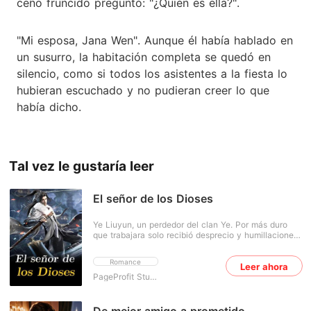
ceño fruncido preguntó: "¿Quién es ella?".
"Mi esposa, Jana Wen". Aunque él había hablado en
un susurro, la habitación completa se quedó en
silencio, como si todos los asistentes a la fiesta lo
hubieran escuchado y no pudieran creer lo que
había dicho.
Tal vez le gustaría leer
El señor de los Dioses
Ye Liuyun, un perdedor del clan Ye. Por más duro
que trabajara solo recibió desprecio y humillaciones.
Sin embargo, un día consiguió un milagro y se
convirtió en un hombre talentoso y poderoso. A
Romance
Leer ahora
partir de entonces, dinero, belleza y poder, todo lo
tiene en sus manos.
PageProfit Studio
De mejor amigo a prometido