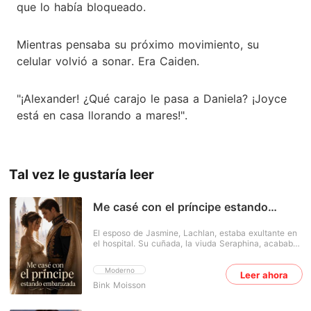
que lo había bloqueado.
Mientras pensaba su próximo movimiento, su
celular volvió a sonar. Era Caiden.
"¡Alexander! ¿Qué carajo le pasa a Daniela? ¡Joyce
está en casa llorando a mares!".
Tal vez le gustaría leer
Me casé con el príncipe estando
embarazada
El esposo de Jasmine, Lachlan, estaba exultante en
el hospital. Su cuñada, la viuda Seraphina, acababa
de dar a luz a un niño perfecto. Pero la alegría
ocultaba una traición devastadora: el bebé había
Moderno
Leer ahora
sido concebido con el esperma congelado de
Bink Moisson
Lachlan. Toda la prestigiosa familia Carlisle-
Beaumont lo había planeado en secreto. "Fue solo
un procedimiento clínico para ayudar a una viuda