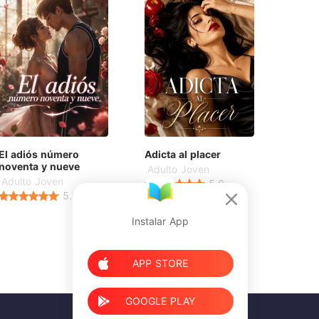
El adiós número
Adicta al placer
noventa y nueve
Adulto Joven
Adulto Joven
5.0
5.0
Instalar App
APP STORE
GOOGLE PLAY