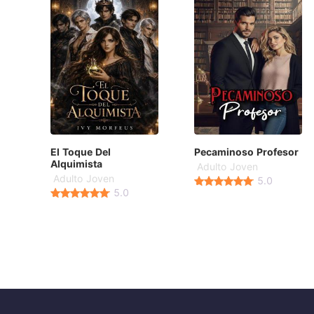
El Toque Del
Pecaminoso Profesor
Alquimista
Adulto Joven
Adulto Joven
5.0
5.0