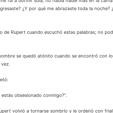
e fui a dormir sola, no había nadie más en la cama.
gresaste? ¿Y por qué me abrazaste toda la noche?
o de Rupert cuando escuchó estas palabras; no podí
 hombre se quedó atónito cuando se encontró con lo
 vez.
etó:
a estás obsesionado conmigo?".
 Rupert volvió a tornarse sombrío y le ordenó con fri