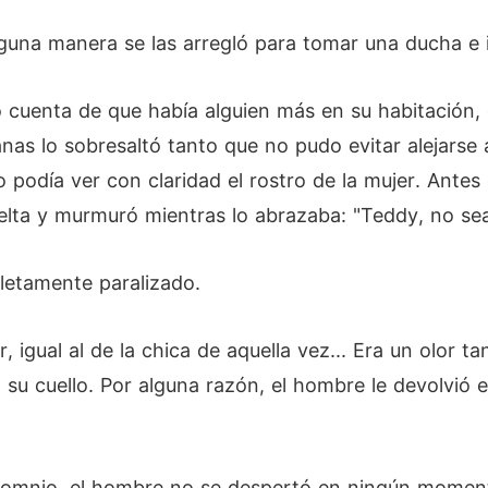
una manera se las arregló para tomar una ducha e i
cuenta de que había alguien más en su habitación, o
anas lo sobresaltó tanto que no pudo evitar alejarse
o podía ver con claridad el rostro de la mujer. Ante
uelta y murmuró mientras lo abrazaba: "Teddy, no sea
letamente paralizado.
 igual al de la chica de aquella vez... Era un olor tan
 su cuello. Por alguna razón, el hombre le devolvió 
nsomnio, el hombre no se despertó en ningún momen