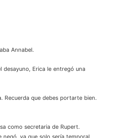
taba Annabel.
l desayuno, Erica le entregó una
a. Recuerda que debes portarte bien.
esa como secretaria de Rupert.
 negó, ya que solo sería temporal.