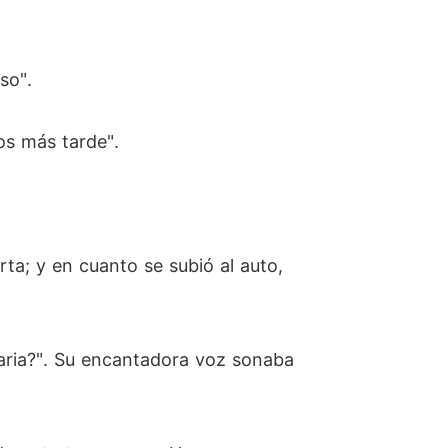
so".
os más tarde".
rta; y en cuanto se subió al auto,
taria?". Su encantadora voz sonaba