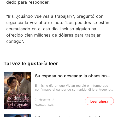
dedo para responder.
"Iris, ¿cuándo vuelves a trabajar?", preguntó con
urgencia la voz al otro lado. "Los pedidos se están
acumulando en el estudio. Incluso alguien ha
ofrecido cien millones de dólares para trabajar
contigo".
Tal vez le gustaría leer
Su esposa no deseada: la obsesión
inolvidable del magnate
El mismo día en que Vivian recibió el informe que
confirmaba el cáncer de su marido, él le entregó los
papeles del divorcio. Todos pensaban que Vivian
era la que se estaba muriendo, y su suegra dijo con
Moderno
Leer ahora
desdén: "¿Para qué gastar dinero si no vas a vivir?".
Saffron Hale
Su esposo declaró con brusquedad: "Ella está
embarazada. Se acabó lo nuestro". Pero el mismo
día en que Vivian firmó los papeles del divorcio, se
casó con un magnate despiadado e intocable. A