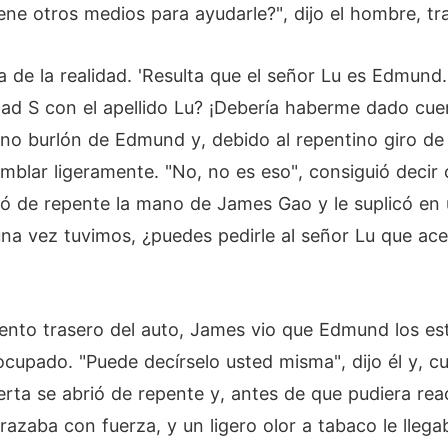
ene otros medios para ayudarle?", dijo el hombre, tra
 de la realidad. 'Resulta que el señor Lu es Edmund.
dad S con el apellido Lu? ¡Debería haberme dado cu
ono burlón de Edmund y, debido al repentino giro de 
blar ligeramente. "No, no es eso", consiguió decir c
ó de repente la mano de James Gao y le suplicó en 
una vez tuvimos, ¿puedes pedirle al señor Lu que a
iento trasero del auto, James vio que Edmund los es
upado. "Puede decírselo usted misma", dijo él y, cua
uerta se abrió de repente y, antes de que pudiera rea
azaba con fuerza, y un ligero olor a tabaco le llegab