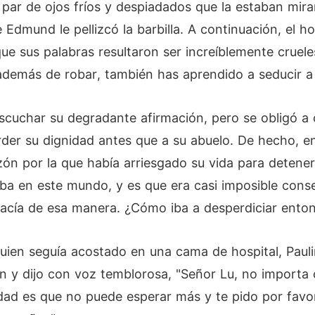
par de ojos fríos y despiadados que la estaban mir
 Edmund le pellizcó la barbilla. A continuación, el h
ue sus palabras resultaron ser increíblemente crue
 además de robar, también has aprendido a seducir a
 escuchar su degradante afirmación, pero se obligó a
rder su dignidad antes que a su abuelo. De hecho, en
azón por la que había arriesgado su vida para detene
aba en este mundo, y es que era casi imposible cons
 hacía de esa manera. ¿Cómo iba a desperdiciar ent
ien seguía acostado en una cama de hospital, Pauli
ión y dijo con voz temblorosa, "Señor Lu, no importa
rdad es que no puede esperar más y te pido por favo