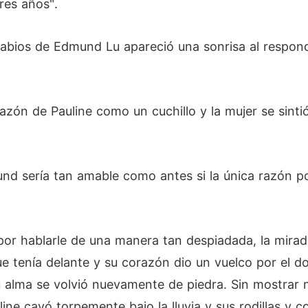
res años".
labios de Edmund Lu apareció una sonrisa al responde
zón de Pauline como un cuchillo y la mujer se sintió
 sería tan amable como antes si la única razón por
por hablarle de una manera tan despiadada, la mirad
e tenía delante y su corazón dio un vuelco por el d
alma se volvió nuevamente de piedra. Sin mostrar ni
ne cayó torpemente bajo la lluvia y sus rodillas y co