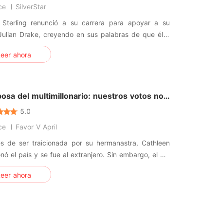
ce
SilverStar
 Sterling renunció a su carrera para apoyar a su
Julian Drake, creyendo en sus palabras de que él y
lia valoraban la privacidad por encima de todo. Pero
eer ahora
ra una mentira. Él simplemente la reemplazó con su
suponía que se casarían, él
 es
osa del multimillonario: nuestros votos no
tan
5.0
ce
Favor V April
s de ser traicionada por su hermanastra, Cathleen
ó el país y se fue al extranjero. Sin embargo, el día
resó a Nueva York, le pidieron que se casara con el
eer ahora
 hombre al que sorprendió durmiendo con su
astra hace 3 años. Cathleen estuvo de acuerdo, ya
casaría con e