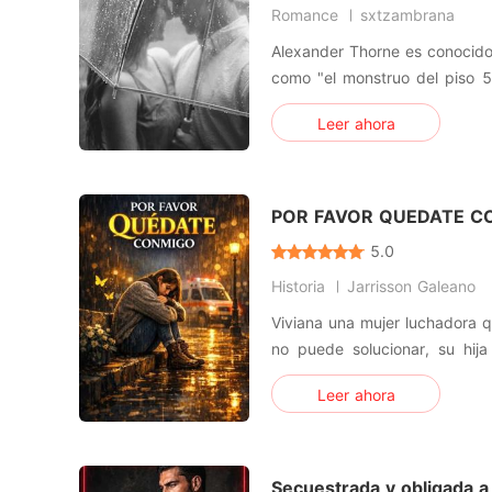
Romance
sxtzambrana
Alexander Thorne es conocido
como "el monstruo del piso 50
de emociones, ha dedicado su
Leer ahora
solo para descubrir que su 
testamento de su abuelo es 
su soltería: pa
POR FAVOR QUEDATE C
5.0
Historia
Jarrisson Galeano
Viviana una mujer luchadora 
no puede solucionar, su hija
con el hombre del que se en
Leer ahora
quien conoció unos días desp
ayudo con su difícil situació
de sus padres
Secuestrada y obligada a