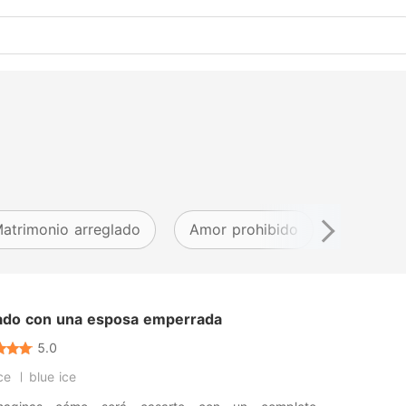
atrimonio arreglado
Amor prohibido
Brecha 
ado con una esposa emperrada
5.0
ce
blue ice