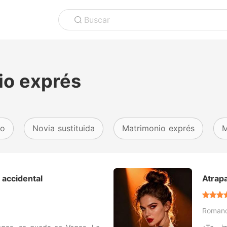
Buscar
io exprés
bo
Novia sustituida
Matrimonio exprés
M
 accidental
Atrap
Roman