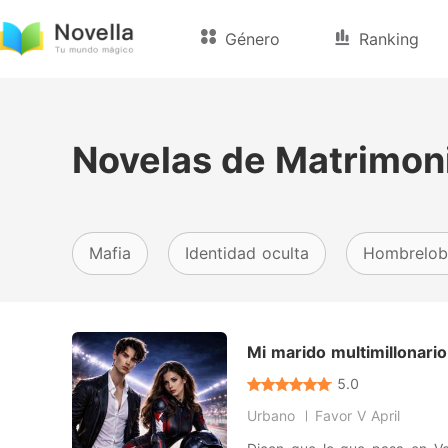
Género
Ranking
Novelas de Matrimon
Mafia
Identidad oculta
Hombrelo
Mi marido multimillonario
5.0
Urbano
Favor V April