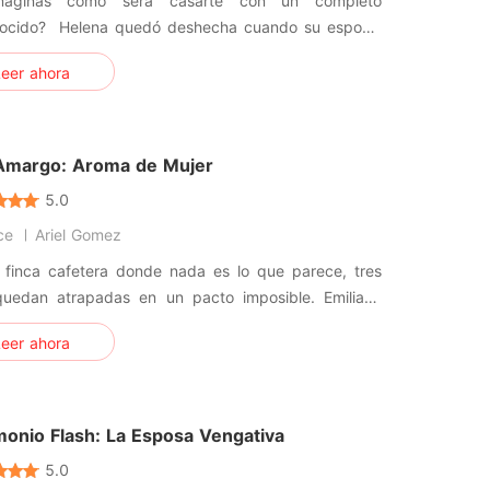
maginas cómo será casarte con un completo
deshecha cuando su esposo,
ctor general, le envió los papeles de divorcio y le
eer ahora
 que los firmara. Para él, ella no era más que una
zafortunas que no rechazaría ni un centavo. Para
l sorpresa, Hel
Amargo: Aroma de Mujer
5.0
ce
Ariel Gomez
 finca cafetera donde nada es lo que parece, tres
quedan atrapadas en un pacto imposible. Emiliano
o, marcado por las deudas y por el asesinato de su
eer ahora
 compra una finca para saldar un matrimonio
o y ejecutar una venganza silenciosa. Allí conoce a
rcía, el capata
monio Flash: La Esposa Vengativa
5.0