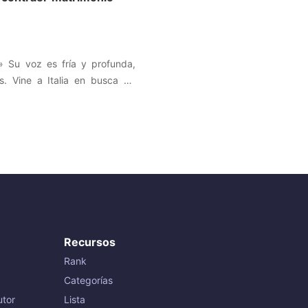
..» Su voz es fría y profunda,
. Vine a Italia en busca de
Vino, risas y calles soleadas.
de borrachera se convertiría
. Porque esa noche, la mafia
Recursos
Rank
Categorías
tor
Lista