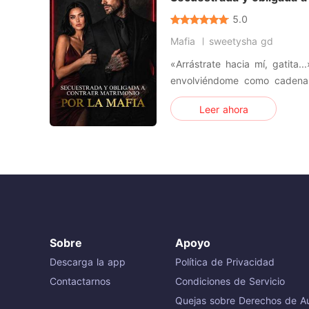
5.0
Mafia
sweetysha gd
«Arrástrate hacia mí, gatita.
envolviéndome como cadenas
libertad. Un viaje de chicas. 
Leer ahora
Jamás imaginé que una noche 
en el fin de mi antigua vida
italiana me
Sobre
Apoyo
Descarga la app
Política de Privacidad
Contactarnos
Condiciones de Servicio
Quejas sobre Derechos de Au