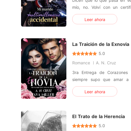
Dicen que lo que pasa en V
mío, no. Volví con un certificado de matrimonio con el
nombre de un desconocido, u
Leer ahora
que el amor de mis padres 
padre nunca he visto, nu
recordado. Fui a Vegas por 
La Traición de la Exnovia
5.0
Romance
A. N. Cruz
3ra Entrega de Corazones Malheri
siempre supo que amar a M
destino. Él, el heredero perf
Leer ahora
Ella, la hija del abogado m
hombre capaz de destruir a c
camino... incluso a su pr
El Trato de la Herencia
5.0