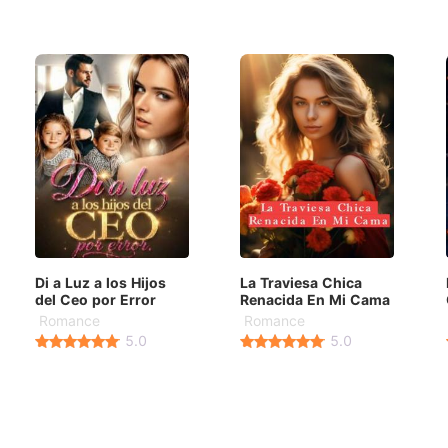
Di a Luz a los Hijos
La Traviesa Chica
del Ceo por Error
Renacida En Mi Cama
Romance
Romance
5.0
5.0