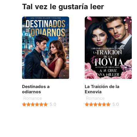
Tal vez le gustaría leer
Destinados a
La Traición de la
odiarnos
Exnovia
Romance
Romance
5.0
5.0