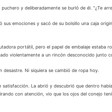
un puchero y deliberadamente se burló de él. "¿Te ar
mió sus emociones y sacó de su bolsillo una caja or
dora portátil, pero el papel de embalaje estaba roto
jado violentamente a un rincón desconocido junto co
 desastre. Ni siquiera se cambió de ropa hoy.
 satisfacción. La abrió y descubrió que dentro habí
ando con atención, vio que los ojos del conejo tení