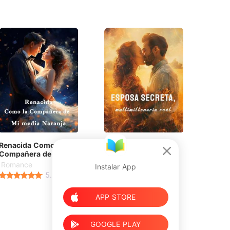
Renacida Como la
Esposa secreta,
Compañera de Mi
multimillonaria real
media Naranja
Romance
Romance
Instalar App
5.0
5.0
APP STORE
GOOGLE PLAY