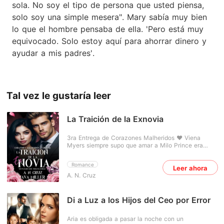
sola. No soy el tipo de persona que usted piensa,
solo soy una simple mesera". Mary sabía muy bien
lo que el hombre pensaba de ella. 'Pero está muy
equivocado. Solo estoy aquí para ahorrar dinero y
ayudar a mis padres'.
Tal vez le gustaría leer
La Traición de la Exnovia
3ra Entrega de Corazones Malheridos ❤️ Viena
Myers siempre supo que amar a Milo Prince era
desafiar al destino. Él, el heredero perfecto de una
familia poderosa. Ella, la hija del abogado más
Romance
Leer ahora
temido de Washington, un hombre capaz de destruir
A. N. Cruz
a cualquiera que se cruce en su camino... incluso a
su propia hija. Lo que comenzó como una historia
secreta entre los dos, terminó la noche en que Viena
acudió a una cena con su padre. Horas después,
Di a Luz a los Hijos del Ceo por Error
despertó desnuda en una habitación de hotel junto
al hombre con el que la habían comprometido a la
Aria es obligada a pasar la noche con un
fuerza. Sin recuerdos. Sin respuestas.Y frente a la