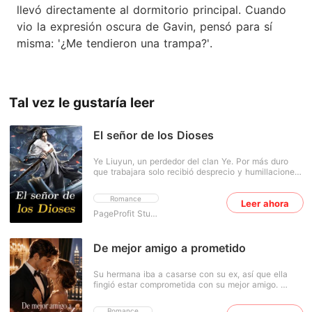
llevó directamente al dormitorio principal. Cuando
vio la expresión oscura de Gavin, pensó para sí
misma: '¿Me tendieron una trampa?'.
Tal vez le gustaría leer
El señor de los Dioses
Ye Liuyun, un perdedor del clan Ye. Por más duro
que trabajara solo recibió desprecio y humillaciones.
Sin embargo, un día consiguió un milagro y se
convirtió en un hombre talentoso y poderoso. A
Romance
Leer ahora
partir de entonces, dinero, belleza y poder, todo lo
tiene en sus manos.
PageProfit Studio
De mejor amigo a prometido
Su hermana iba a casarse con su ex, así que ella
fingió estar comprometida con su mejor amigo.
¿Qué podría salir mal? Savannah Hart creía que ya
había superado a Dean Archer... hasta que su
Romance