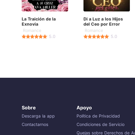
La Traición de la
Di a Luz a los Hijos
Exnovia
del Ceo por Error
Romance
Romance
5.0
5.0
Sobre
Apoyo
Descarga la app
Política de Privacidad
Contactarnos
Condiciones de Servicio
Quejas sobre Derechos de Au