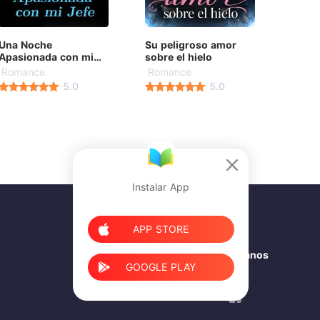
Una Noche
Su peligroso amor
Apasionada con mi
sobre el hielo
Jefe
Romance
Romance
5.0
5.0
Instalar App
APP STORE
Síganos
GOOGLE PLAY