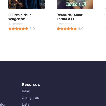
El Precio de la
Renacida: Amor
venganza:
Tardío a Él
Embarazada del CEO
Romance
Romance
5.0
5.0
Recursos
Rank
Categorías
tor
Lista